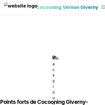
Cocooning Vernon Giverny
Cocooning Giverny-
Vernon - détente & vélo 
- Appt 9
Pour vos déplacements professionnels ou 
personnels, séjournez dans cet appartement design 
de 42m² entièrement équipé, très fonctionnel et 
idéalement situé. Il accueille confortablement 
jusqu’à 4 personnes.

L'appartement se situe dans un immeuble calme, au 
rez-de-chaussée. Parking gratuit sur place
Points forts de 
Cocooning Giverny-